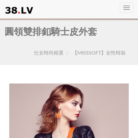
Toggl
navig
圓領雙排釦騎士皮外套
仕女時尚精選
【MISSSOFT】女性時裝