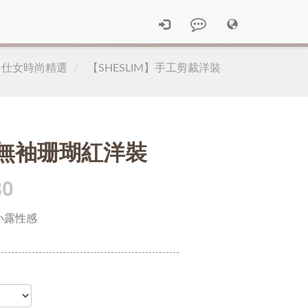
仕女時尚精選
【SHESLIM】手工剪裁洋裝
無袖珊瑚紅洋裝
80
小露性感