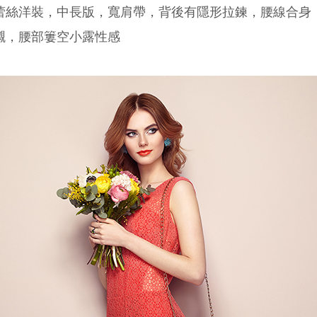
蕾絲洋裝，中長版，寬肩帶，
背後有隱形拉鍊，腰線合身
襯，腰部簍空小露性感