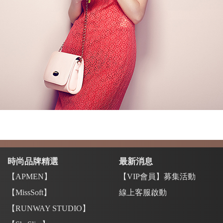
時尚品牌精選
最新消息
【APMEN】
【VIP會員】募集活動
【MissSoft】
線上客服啟動
【RUNWAY STUDIO】