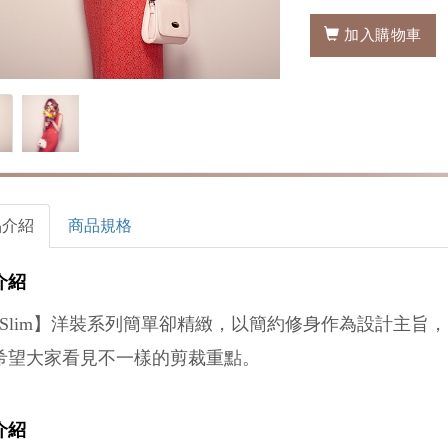
加入購物車
品介紹
商品規格
介紹
heSlim】洋裝系列簡單卻精緻，以簡約修身作為設計主
希望大家看見不一樣的剪裁重點。
介紹