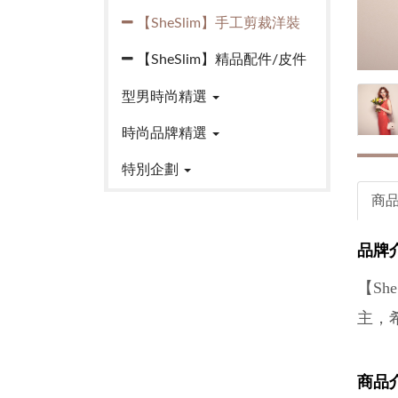
【SheSlim】手工剪裁洋裝
【SheSlim】精品配件/皮件
型男時尚精選
時尚品牌精選
特別企劃
商
品牌
【S
主，
-
商品