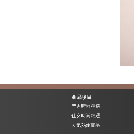
商品項目
型男時尚精選
仕女時尚精選
人氣熱銷商品