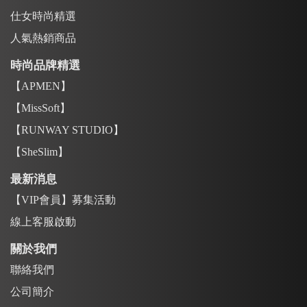
仕女時尚精選
人氣熱銷商品
時尚品牌精選
【APMEN】
【MissSoft】
【RUNWAY STUDIO】
【SheSlim】
最新消息
【VIP會員】募集活動
線上客服啟動
關於我們
聯絡我們
公司簡介