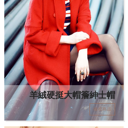
羊絨硬挺大帽簷紳士帽
檢視商品